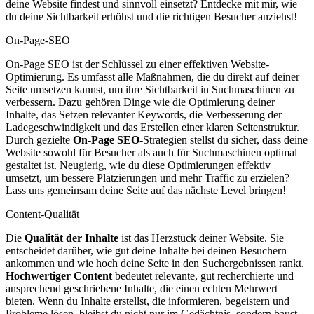
deine Website findest und sinnvoll einsetzt? Entdecke mit mir, wie
du deine Sichtbarkeit erhöhst und die richtigen Besucher anziehst!
On-Page-SEO
On-Page SEO ist der Schlüssel zu einer effektiven Website-
Optimierung. Es umfasst alle Maßnahmen, die du direkt auf deiner
Seite umsetzen kannst, um ihre Sichtbarkeit in Suchmaschinen zu
verbessern. Dazu gehören Dinge wie die Optimierung deiner
Inhalte, das Setzen relevanter Keywords, die Verbesserung der
Ladegeschwindigkeit und das Erstellen einer klaren Seitenstruktur.
Durch gezielte
On-Page SEO
-Strategien stellst du sicher, dass deine
Website sowohl für Besucher als auch für Suchmaschinen optimal
gestaltet ist. Neugierig, wie du diese Optimierungen effektiv
umsetzt, um bessere Platzierungen und mehr Traffic zu erzielen?
Lass uns gemeinsam deine Seite auf das nächste Level bringen!
Content-Qualität
Die
Qualität der Inhalte
ist das Herzstück deiner Website. Sie
entscheidet darüber, wie gut deine Inhalte bei deinen Besuchern
ankommen und wie hoch deine Seite in den Suchergebnissen rankt.
Hochwertiger Content
bedeutet relevante, gut recherchierte und
ansprechend geschriebene Inhalte, die einen echten Mehrwert
bieten. Wenn du Inhalte erstellst, die informieren, begeistern und
Probleme lösen, bleibst du nicht nur im Gedächtnis, sondern baust