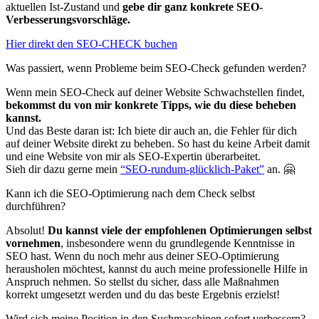
aktuellen Ist-Zustand und
gebe dir ganz konkrete SEO-
Verbesserungsvorschläge.
Hier direkt den SEO-CHECK buchen
Was passiert, wenn Probleme beim SEO-Check gefunden werden?
Wenn mein SEO-Check auf deiner Website Schwachstellen findet,
bekommst du von mir konkrete Tipps, wie du diese beheben
kannst.
Und das Beste daran ist: Ich biete dir auch an, die Fehler für dich
auf deiner Website direkt zu beheben. So hast du keine Arbeit damit
und eine Website von mir als SEO-Expertin überarbeitet.
Sieh dir dazu gerne mein
“SEO-rundum-glücklich-Paket”
an. 🤗
Kann ich die SEO-Optimierung nach dem Check selbst
durchführen?
Absolut!
Du kannst viele der empfohlenen Optimierungen selbst
vornehmen
, insbesondere wenn du grundlegende Kenntnisse in
SEO hast. Wenn du noch mehr aus deiner SEO-Optimierung
herausholen möchtest, kannst du auch meine professionelle Hilfe in
Anspruch nehmen. So stellst du sicher, dass alle Maßnahmen
korrekt umgesetzt werden und du das beste Ergebnis erzielst!
Wird sich meine Position in den Suchmaschinen sofort verbessern?