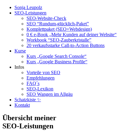
Sonja Leupolz
SEO-Leistungen
SEO-Website-Check
SEO “Rundum-glücklich-Paket”
Komplettpaket (SEO+Webdesign)
0 € e-Book „Mehr Kunden auf deiner Website“
Workbook “SEO-Zauberkristalle”
20 verkaufsstarke Call-to-Action Buttons
Kurse
Kurs „Google Search Console“
Kurs „Google Business Profile“
Infos
Vorteile von SEO
Empfehlungen
FAQ´s
SEO-Lexikon
SEO Wangen im Allgäu
Schatzkiste ✨
Kontakt
Übersicht meiner
SEO-Leistungen