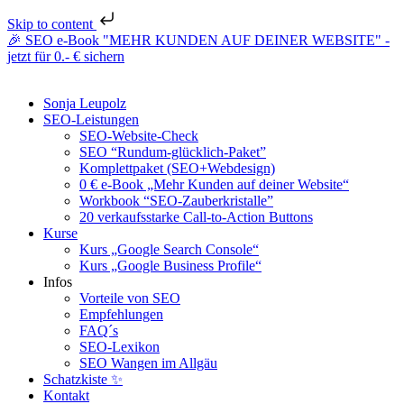
Skip to content
🎉 SEO e-Book "MEHR KUNDEN AUF DEINER WEBSITE" -
jetzt für 0.- € sichern
Sonja Leupolz
SEO-Leistungen
SEO-Website-Check
SEO “Rundum-glücklich-Paket”
Komplettpaket (SEO+Webdesign)
0 € e-Book „Mehr Kunden auf deiner Website“
Workbook “SEO-Zauberkristalle”
20 verkaufsstarke Call-to-Action Buttons
Kurse
Kurs „Google Search Console“
Kurs „Google Business Profile“
Infos
Vorteile von SEO
Empfehlungen
FAQ´s
SEO-Lexikon
SEO Wangen im Allgäu
Schatzkiste ✨
Kontakt